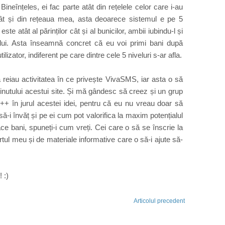
ineînțeles, ei fac parte atât din rețelele celor care i-au
) cât și din rețeaua mea, asta deoarece sistemul e pe 5
ste atât al părinților cât și al bunicilor, ambii iubindu-l și
lui. Asta înseamnă concret că eu voi primi bani după
ilizator, indiferent pe care dintre cele 5 niveluri s-ar afla.
eiau activitatea în ce privește VivaSMS, iar asta o să
inutului acestui site. Și mă gândesc să creez și un grup
+ în jurul acestei idei, pentru că eu nu vreau doar să
ă-i învăț și pe ei cum pot valorifica la maxim potențialul
ace bani, spuneți-i cum vreți. Cei care o să se înscrie la
tul meu și de materiale informative care o să-i ajute să-
 :)
Articolul precedent