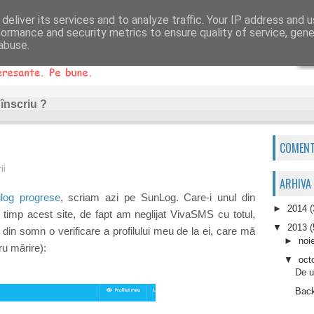
deliver its services and to analyze traffic. Your IP address and 
formance and security metrics to ensure quality of service, gen
abuse.
înscriu ?
COMENT
rimind SMS-uri interesante
ii
ARHIVA
ilog progrese
, scriam azi pe SunLog. Care-i unul din
►
2014
(
l timp acest site, de fapt am neglijat VivaSMS cu totul,
▼
2013
(
 din somn o verificare a profilului meu de la ei, care mă
►
noi
ru mărire):
▼
oct
De u
Back