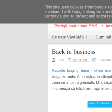
This site uses cookies from Google to 
are shared with Google along with per
statistics, and to detect and address 
VivaSMS
Ce este VivaSMS ?
Cum mă 
Back in business
O modalitate de a câștiga bani p
Ethos
28 oct. 2013
1 comentar
Pauzele lungi și dese - cheia mar
blogurile mele. Am neglijat în ultimu
ceea ce a fost o greșeală. M-a trezit
informează că (click pe imagine pent