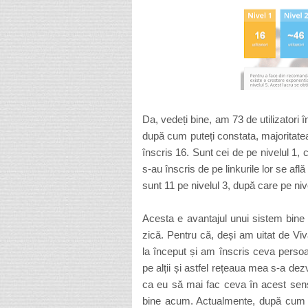
Da, vedeți bine, am 73 de utilizatori î
după cum puteți constata, majoritatea
înscris 16. Sunt cei de pe nivelul 1,
s-au înscris de pe linkurile lor se află
sunt 11 pe nivelul 3, după care pe ni
Acesta e avantajul unui sistem bine 
zică. Pentru că, deși am uitat de V
la început și am înscris ceva persoa
pe alții și astfel rețeaua mea s-a dez
ca eu să mai fac ceva în acest sens.
bine acum. Actualmente, după cum se 