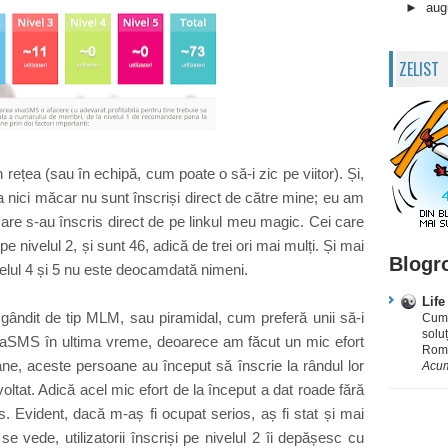
►
aug
ZELIST
n rețea (sau în echipă, cum poate o să-i zic pe viitor). Și,
 nici măcar nu sunt înscriși direct de către mine; eu am
 care s-au înscris direct de pe linkul meu magic. Cei care
 pe nivelul 2, și sunt 46, adică de trei ori mai mulți. Și mai
Blogro
velul 4 și 5 nu este deocamdată nimeni.
Life
gândit de tip MLM, sau piramidal, cum preferă unii să-i
Cum 
solu
ivaSMS în ultima vreme, deoarece am făcut un mic efort
Rom
ne, aceste persoane au început să înscrie la rândul lor
Acum
voltat. Adică acel mic efort de la început a dat roade fără
 Evident, dacă m-aș fi ocupat serios, aș fi stat și mai
vede, utilizatorii înscriși pe nivelul 2 îi depășesc cu