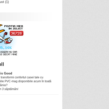
ust
(1)
ll
 is Good
transformi confortul casei tale cu
țiile PVC-mag disponibile acum în toată
ânia?
 3 săptămâni