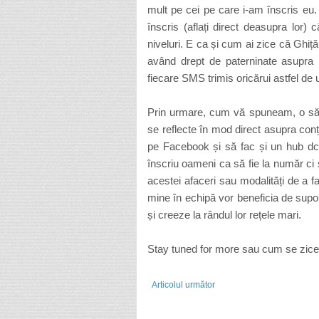
mult pe cei pe care i-am înscris eu. B
înscris (aflați direct deasupra lor
niveluri. E ca și cum ai zice că Ghiță e
având drept de paterninate asupra 
fiecare SMS trimis oricărui astfel de ut
Prin urmare, cum vă spuneam, o să r
se reflecte în mod direct asupra conț
pe Facebook și să fac și un hub dc+
înscriu oameni ca să fie la număr ci s
acestei afaceri sau modalități de a f
mine în echipă vor beneficia de supor
și creeze la rândul lor rețele mari.
Stay tuned for more sau cum se zice!
Articolul următor