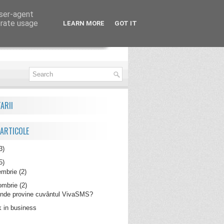
user-agent
erate usage
LEARN MORE
GOT IT
ARII
 ARTICOLE
3)
5)
embrie
(2)
ombrie
(2)
nde provine cuvântul VivaSMS?
 in business