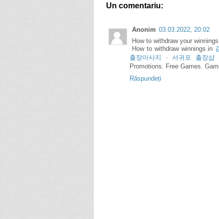
Un comentariu:
Anonim
03.03.2022, 20:02
How to withdraw your winning
How to withdraw winnings in
출장마사지
·
서귀포 출장샵
S
Promotions. Free Games. Game
Răspundeți